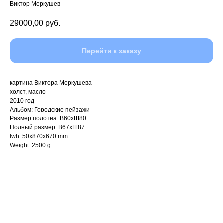
Виктор Меркушев
29000,00
руб.
Перейти к заказу
картина Виктора Меркушева
холст, масло
2010 год
Альбом: Городские пейзажи
Размер полотна: В60хШ80
Полный размер: В67хШ87
lwh: 50x870x670 mm
Weight: 2500 g